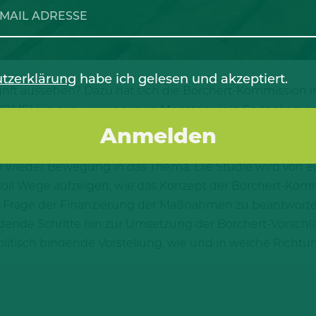
tzerklärung
habe ich gelesen und akzeptiert.
kunft aussehen? Dazu hat sich die Borchert-Kommission 
(BMEL) in den vergangenen Monaten viele Gedanken ge
ine Machbarkeitsstudie beauftragt – die Ergebnisse so
her des Ministeriums zufolge könnten die Studien-Erke
 wieder Bewegung in das Thema. Die Studie wird von 
e soll Wege aufzeigen, wie das Konzept der Borchert-Ko
ige Frage der Finanzierung der Maßnahmen zu beantworten
dende Schritte hin zur Umsetzung der Borchert-Vorsc
olitisch bindende Vorstellung, wie und in welche Richtun