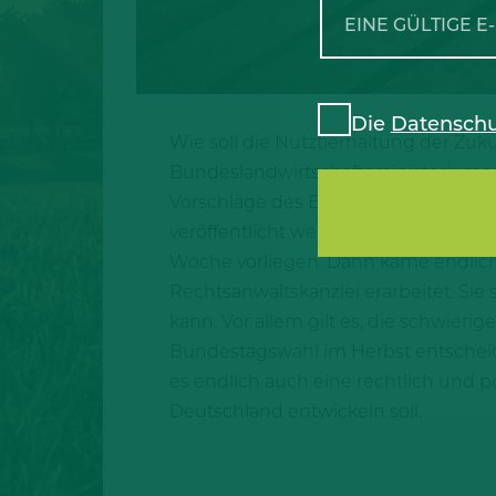
Die
Datenschu
Wie soll die Nutztierhaltung der Zu
Bundeslandwirtschaftsministeriums 
Vorschläge des Experten-Gremiums e
veröffentlicht werden. Einem Sprec
Woche vorliegen. Dann käme endlich
Rechtsanwaltskanzlei erarbeitet. Si
kann. Vor allem gilt es, die schwier
Bundestagswahl im Herbst entschei
es endlich auch eine rechtlich und p
Deutschland entwickeln soll.