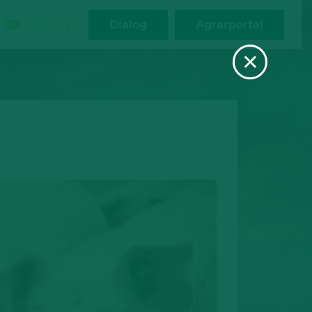
Dialog
Agrarportal
×