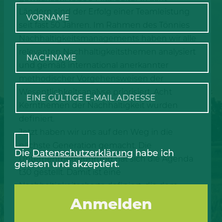
Ländern sind der Erfolg einer Teamleistung
seit fast 50 Jahren. Im Rahmen des Tönnies
Nachhaltigkeitsmanagements haben wir alle
relevanten Nachhaltigkeitsthemen analysiert
und gemäß international anerkannter
methodischer Vorgehensweisen der
Wesentlichkeitsanalyse priorisiert. Acht
Kernthemen der Nachhaltigkeit wurden
definiert.
Jetzt haben wir uns auf den Weg in die
nächste Generation gemacht. Die
Die
Datenschutzerklärung
habe ich
Unternehmensführung hat sich die Agenda
gelesen und akzeptiert.
t30 gestellt. Damit ist eine
Nachhaltigkeitscharta definiert, die dem
Auftrag der Eiweißversorgung für Milliarden
Menschen und gleichzeitig den