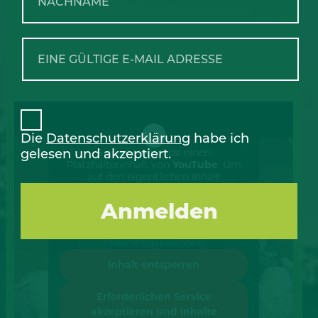
Die
Datenschutzerklärung
habe ich
gelesen und akzeptiert.
Sie sehen gerade einen
Platzhalterinhalt von
YouTube
. Um
auf den eigentlichen Inhalt
zuzugreifen, klicken Sie auf die
Schaltfläche unten. Bitte beachten
Sie, dass dabei Daten an
Drittanbieter weitergegeben werden.
Mehr Informationen
Inhalt entsperren
Erforderlichen Service
akzeptieren und Inhalte