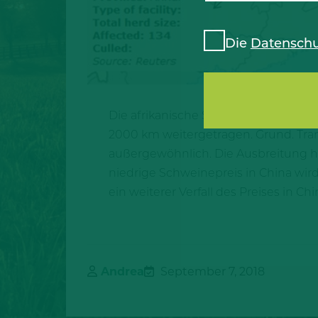
Die
Datenschu
Die afrikanische Schweinepest macht
2000 km weitergetragen. Grund. Tran
außergewöhnlich. Die Ausbreitung ha
niedrige Schweinepreis in China wird 
ein weiterer Verfall des Preises in Ch
Andrea
September 7, 2018