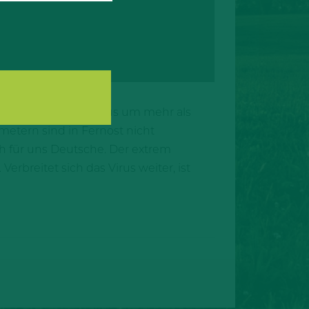
 Zeit wurde das Virus um mehr als
etern sind in Fernost nicht
h für uns Deutsche. Der extrem
erbreitet sich das Virus weiter, ist