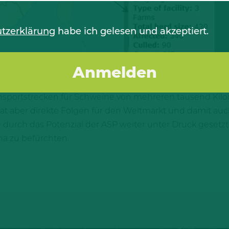
tzerklärung
habe ich gelesen und akzeptiert.
 in China bemerkenswerte Sprünge. Innerhalb kürzester
sportstrecken für Schweine von mehreren tausend Kilom
t aber direkte Folgen für den Weltmarkt und damit auc
durch das Potenzial der ASP weiter unter Druck gesetzt. V
ina zu befürchten.