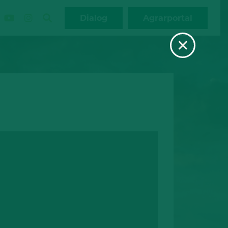
Dialog
Agrarportal
×