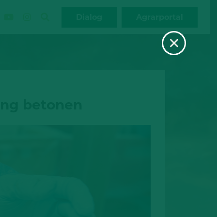
Dialog
Agrarportal
×
rung betonen