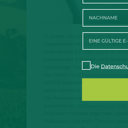
In einem Interview mit der afz (Allg
Fleischwirtschaft (VDF), die Erwart
Maßnahmen zur Stärkung ihrer Wettbe
bestehender Initiativen, eine flexib
Die
Datenschu
nachhaltige Tierhaltung.
Die Fleisch- und Fleischwarenerzeug
150.000 Mitarbeiter versorgen täglic
schon sieht sich die Branche mit übe
Die Wettbewerbsfähigkeit Deutschlan
zunehmende Wettbewerb aus dem Ausl
Produktion frischer, regionaler Leben
Stallbauten und mehr Forschungsaktiv