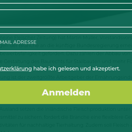
emeine Fleischer Zeitung) hat Martin Müller, Vorstandsvo
ungen der Branche an die künftige Bundesregierung erneu
werbsfähigkeit gefordert. Dazu zählen der Abbau von B
lere Gestaltung des Baurechts für Stallbauten und mehr F
tzerklärung
habe ich gelesen und akzeptiert.
ung ist der zweitgrößte Arbeitgeber der Ernährungsind
h die Bevölkerung mit hochwertigem, frischem Fleisch u
rflüssiger Bürokratie konfrontiert, die Innovationen und
ds im internationalen Markt hat stark gelitten. Hohe E
and setzen die inländische Fleischproduktion unter Dr
smittel zu sichern, fordert die Branche eine flexiblere G
itäten für nachhaltige Tierhaltung. Zudem soll Fleisch