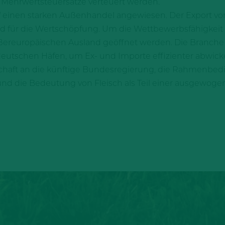
e Mehrwertsteuersätze verteuert werden.
uf einen starken Außenhandel angewiesen. Der Export von 
nd für die Wertschöpfung. Um die Wettbewerbsfähigkei
ußereuropäischen Ausland geöffnet werden. Die Branche
 deutschen Häfen, um Ex- und Importe effizienter abwick
tschaft an die künftige Bundesregierung, die Rahmenbe
nd die Bedeutung von Fleisch als Teil einer ausgewog