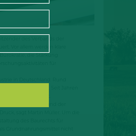
rsitzender des Verbands der
ert. Vor allem werden klare
ürokratie, die Stärkung
orschungsaktivitäten für
ustrie in Deutschland. Rund
nd Fleischprodukten. Seit Jahren
 Investitionen hemmt.
nergiekosten, Löhne und der
uck, sagt Martin Müller. Um die
estaltung des Baurechts für
 als Grundnahrungsmittel nicht