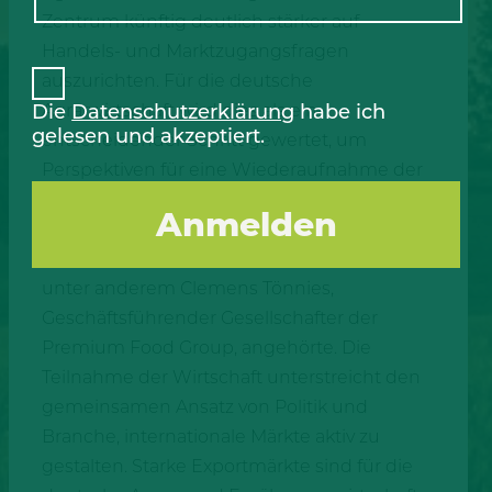
Zentrum künftig deutlich stärker auf
Handels- und Marktzugangsfragen
auszurichten. Für die deutsche
Die
Datenschutzerklärung
habe ich
Agrarwirtschaft wird dies als ein
gelesen und akzeptiert.
entscheidender Schritt gewertet, um
Perspektiven für eine Wiederaufnahme der
Exporte nach China zu schaffen.
Begleitet wurde die Ministerreise von einer
hochrangigen Wirtschaftsdelegation, der
unter anderem Clemens Tönnies,
Geschäftsführender Gesellschafter der
Premium Food Group, angehörte. Die
Teilnahme der Wirtschaft unterstreicht den
gemeinsamen Ansatz von Politik und
Branche, internationale Märkte aktiv zu
gestalten. Starke Exportmärkte sind für die