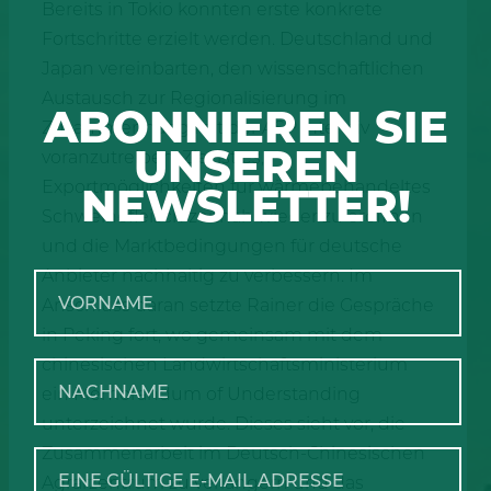
Bereits in Tokio konnten erste konkrete
Fortschritte erzielt werden. Deutschland und
Japan vereinbarten, den wissenschaftlichen
Austausch zur Regionalisierung im
ABONNIEREN SIE
Zusammenhang mit der ASP intensiv
UNSEREN
voranzutreiben. Ziel ist es,
Exportmöglichkeiten für wärmebehandeltes
NEWSLETTER!
Schweinefleisch zeitnah wieder zu eröffnen
und die Marktbedingungen für deutsche
Anbieter nachhaltig zu verbessern. Im
Anschluss daran setzte Rainer die Gespräche
in Peking fort, wo gemeinsam mit dem
chinesischen Landwirtschaftsministerium
ein Memorandum of Understanding
unterzeichnet wurde. Dieses sieht vor, die
Zusammenarbeit im Deutsch-Chinesischen
Agrarzentrum zu verlängern und das