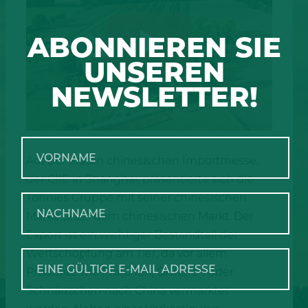
ABONNIEREN SIE
UNSEREN
NEWSLETTER!
Auf der ersten chinesischen Importmesse,
der CIIE in Shanghai, präsentierte sich die
Tönnies Gruppe mit seiner chinesischen
Marke „202“ dem chinesischen Markt. Der
Export ist ein wichtiger Bestandteil der
Wertschöpfung am Tier, da vor allem
Produkte wie Pfötchen, Öhrchen oder
Schnäuzchen nach China vermarktet