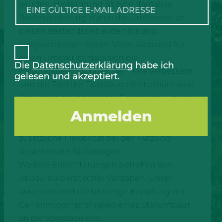
wurden. Hintergrund ist eine damalige
Rechtsänderung, durch die Umbauten an
diesen Bestandsgebäuden bislang
ausgeschlossen waren. Voraussetzung für
einen Umbau ist, dass sich die
Die
Datenschutzerklärung
habe ich
Haltungsbedingungen der Tiere verbessern
gelesen und akzeptiert.
und die Zahl der Tierplätze nicht erhöht wird.
Darüber hinaus sieht der Gesetzentwurf vor,
dass ein Wechsel der im Stall gehaltenen
Tierart zulässig wird. Damit erhalten Betriebe
zusätzliche Flexibilität bei der Nutzung
bestehender Stallanlagen.
Weitere Erleichterungen betreffen den
Abbau bürokratischer Vorgaben. Unter
anderem wird die bisherige Kopplung der
Genehmigungsfähigkeit eines Stallumbaus
an die Vorgaben des