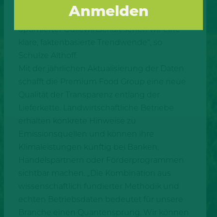
reduzierter Fütterung, Verbesserungen in
Tiergesundheit und Tierzucht sowie
optimierter Güllewirtschaft sehen wir eine
klare, faktenbasierte Trendwende“, so
Schulze Althoff.
Mit der jährlichen Aktualisierung der Daten
schafft die Premium Food Group eine neue
Qualität der Transparenz entlang der
Lieferkette. Landwirtschaftliche Betriebe
erhalten konkrete Hinweise zu
Emissionsquellen und können ihre
Klimaleistungen künftig bei Banken,
Handelspartnern oder Förderprogrammen
sichtbar machen. „Die Kombination aus
wissenschaftlich fundierter Methodik und
echten Betriebsdaten bedeutet für unsere
Branche einen Quantensprung. Wir können