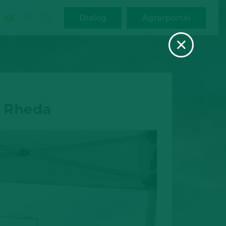
Dialog
Agrarportal
×
n Rheda