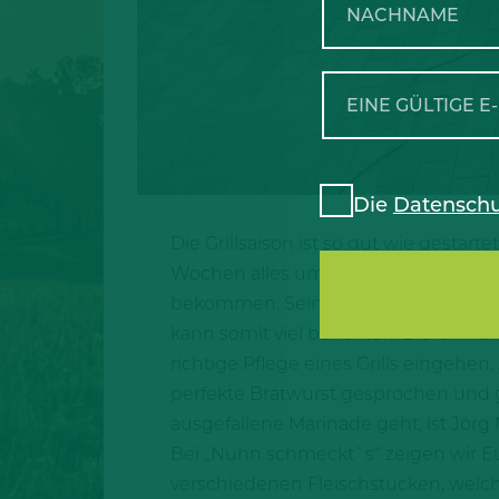
Die
Datenschu
Die Grillsaison ist so gut wie gesta
Wochen alles ums Thema Grillen. Da
bekommen. Sein Grillteam GutGlut 
kann somit viel berichten. Die Grill
richtige Pflege eines Grills eingeh
perfekte Bratwurst gesprochen und ge
ausgefallene Marinade geht, ist Jörg
Bei „Nuhn schmeckt`s“ zeigen wir Euc
verschiedenen Fleischstücken, welch