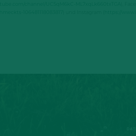
outube.com/channel/UC5qM6kC-ML7xqLk660txTGA
), Fac
hmeckts-106481118083817
) und Instagram (
https://www
DAT