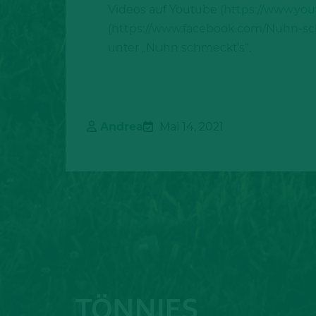
Videos auf Youtube (
https://www.y
(
https://www.facebook.com/Nuhn-sc
unter „Nuhn schmeckt’s“.
Andrea
Mai 14, 2021