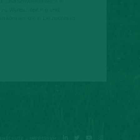
d- und Schweinefleisch in
ch zu Wertschöpfung und
den können, die in Deutschland
ENSCHUTZ
IMPRESSUM