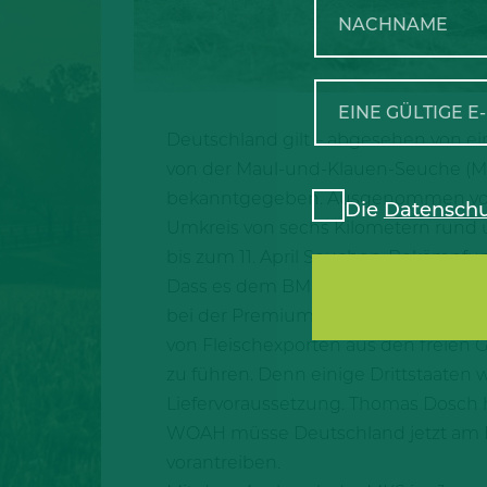
Deutschland gilt – abgesehen von ein
von der Maul-und-Klauen-Seuche (MK
bekanntgegeben. Ausgenommen von d
Die
Datenschu
Umkreis von sechs Kilometern rund
bis zum 11. April Seuchen-Bekämp
Dass es dem BMEL gelungen sei, die 
bei der Premium Food Group, als groß
von Fleischexporten aus den freien
zu führen. Denn einige Drittstaaten
Liefervoraussetzung. Thomas Dosch h
WOAH müsse Deutschland jetzt am B
vorantreiben.