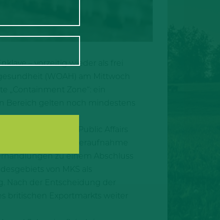
lave – vorzeitig wieder als frei
ergesundheit (WOAH) am Mittwoch
e „Containment Zone“: ein
n Bereich gelten noch mindestens
as Dosch, Head of Public Affairs
staaten jetzt die Wiederaufnahme
Verhandlungen zu einem Abschluss
ndesgebiets von MKS als
ng. Nach der Entscheidung der
britischen Exportmarkts weiter