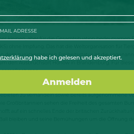
er kleinen, aber für die Gesamtsituation bedeutsamen Enk
S) ohne Impfung. Das hat die Weltorganisation für Ti
em zurückerlangten Freiheitsstatus ist die sogenannt
tzerklärung
habe ich gelesen und akzeptiert.
 um den Ausbruchsort Hönow in Brandenburg. Für diese
fungsmaßnahmen.
Anerkennung einer Zonierung zu erreichen, wertet Thom
en Erfolg. Damit sei die Basis geschaffen, um mit Dritt
 Gebieten zu verhandeln sowie bereits aufgenommene 
 wie Großbritannien sehen die Freiheit des gesamten Bu
offt auf ein schnelles Ende der britischen Zurückhaltu
all bleiben und seine Bemühungen um die Öffnung des 