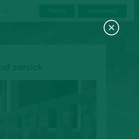
Dialog
Agrarportal
×
nd zurück