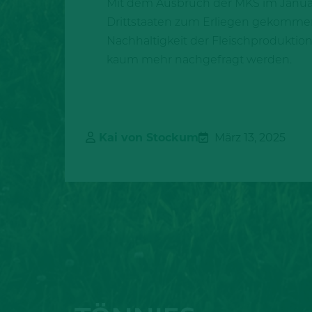
Mit dem Ausbruch der MKS im Januar
Drittstaaten zum Erliegen gekommen
Nachhaltigkeit der Fleischproduktion
kaum mehr nachgefragt werden.
Kai von Stockum
März 13, 2025