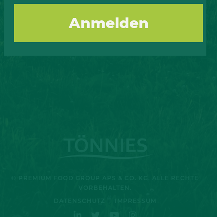
Andrea
Januar 10, 2020
© PREMIUM FOOD GROUP APS & CO. KG. ALLE RECHTE
VORBEHALTEN.
DATENSCHUTZ
IMPRESSUM