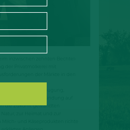
beim inzwischen zehnten Bechtel-
g der Privatmolkerei mit
usforderungen der Märkte in den
tion in der Milcherzeugung,
 der sich seit der Gründung auf
in die Zukunft gewandten
r Natur, zur Heimat und zur
 Milch- und Käseprodukten richte
 erklärtes Anliegen.