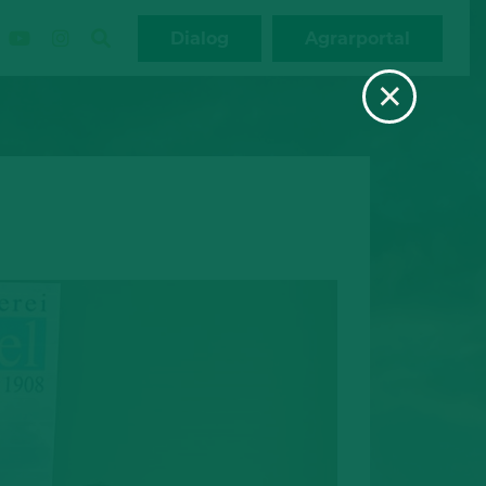
Dialog
Agrarportal
×