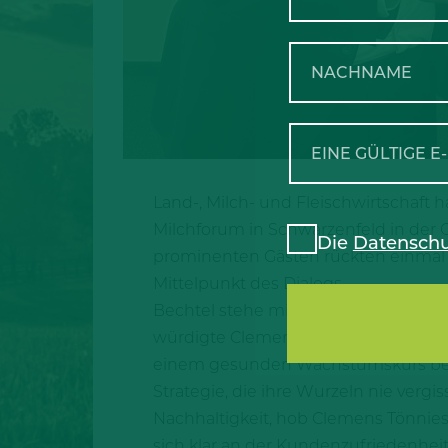
Land-, Milch- und Fleischwirtschaf
Milchforum in Schwarzenfeld in der O
Die
Datenschu
prominenten Gästen rückten einmal 
Mittelpunkt des Dialogs.
Bechtel stehe mit rund 2000 partner
würdigte Clemens Tönnies die Entwic
einem gesunden Wachstumskurs befi
Strategie, die ihre Wurzeln nie vergi
Nachhaltigkeit, hob Clemens Tönnies
sich klar an der Kundenzufriedenheit