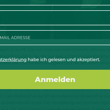
t haben Zukunft: Das hat Unternehmer Clemens Tönnies 
berpfalz betont. Bei der gut besuchten Festveranstaltun
tzerklärung
habe ich gelesen und akzeptiert.
mehr das Thema Nachhaltigkeit und die aktuellen Hera
schaftlich verbundenen Höfen für Fortschritt und Innova
klung des Familienunternehmens. „Sie sind ein Betrieb,
ndet. Und das auch dank einer konsequenten, immer 
sst.“ Die Philosophie der Privatmolkerei sei Bekenntnis zu
 anerkennend hervor. Die Herstellung von hochwertigen
 aus, ein „Wir“-Gefühl innerhalb des gesamten Teams sei