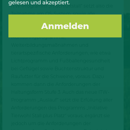
gelesen und akzeptiert.
ITW-Programm „Frischluftstall“ setzt also die
Teilnahme am QS-System, sowie alle
weiteren Anforderungen der „Initiative
Tierwohl Stall plus Platz“, wie etwa
Monitoringprogramme,
Weiterbildungsmaßnahmen und
tierartspezifische Anforderungen, wie etwa
Lichtprogramm und Fußballengesundheit
bei Geflügel sowie Buchtenstruktur und
Raufutter für die Schweine, voraus. Dazu
kommen dann die Anforderungen der
Haltungsform Stufe 3. Auch das neue ITW-
Programm „Auslauf“ setzt die Erfüllung aller
Anforderungen des Programms „Initiative
Tierwohl Stall plus Platz“ voraus, ergänzt sie
jedoch um die Anforderungen der