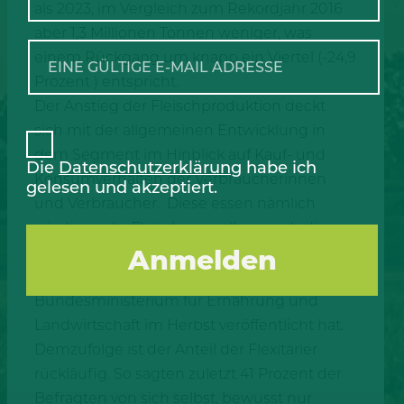
als 2023, im Vergleich zum Rekordjahr 2016
aber 1,3 Millionen Tonnen weniger, was
einem Rückgang um knapp ein Viertel (-24,9
Prozent ) entspricht.
Der Anstieg der Fleischproduktion deckt
sich mit der allgemeinen Entwicklung in
dem Segment im Hinblick auf Kauf- und
Die
Datenschutzerklärung
habe ich
Konsumverhalten der Verbraucherinnen
gelesen und akzeptiert.
und Verbraucher. Diese essen nämlich
wieder mehr Fleisch – vor allem auch die
Jüngeren. Das zeigt der jüngste
Ernährungsreport, den das
Bundesministerium für Ernährung und
Landwirtschaft im Herbst veröffentlicht hat.
Demzufolge ist der Anteil der Flexitarier
rückläufig. So sagten zuletzt 41 Prozent der
Befragten von sich selbst, bewusst nur