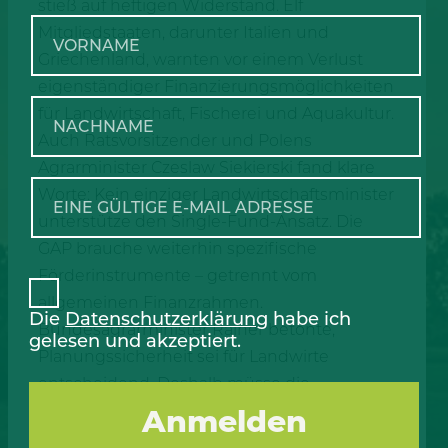
stieß auf heftigen Widerstand. Elf
Mitgliedstaaten, darunter Italien und
Griechenland, warnten vor einem Verlust
eigenständiger Finanzierungsmöglichkeiten
für Landwirtschaft, Fischerei und Aquakultur.
Auch Ratsvorsitzender und Polens
Agrarminister Czeslaw Siekierski fand klare
Worte: Kein einziger Landwirtschaftsminister
unterstütze den Single-Fund-Ansatz. Die
GAP brauche weiterhin spezifische
Förderinstrumente – getrennt vom
allgemeinen Finanzrahmen.
Die
Datenschutzerklärung
habe ich
Bundesagrarminister Rainer betonte,
gelesen und akzeptiert.
Planungssicherheit sei für Landwirte
entscheidend. Deshalb müsse die
Zweiteilung der GAP in Direktzahlungen und
Förderprogramme bestehen bleiben.