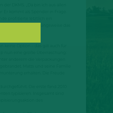
n der DKMS. „Da bin ich aus allen
: Er kommt als Spender in Frage.
e profitierte letztlich ein
nderes die Welt beziehungsweise das
 bekam die Diagnose
keine Option – das gilt auch für
up nun eine große Überraschung:
 unter anderem die Verpackungen
gebrandet. Matts und seine Familie
fmunterung erhalten. Die Freude
urchgeführt. Die erste fand 2010
nten typisieren. Insgesamt sind
ypisierungsaktion des