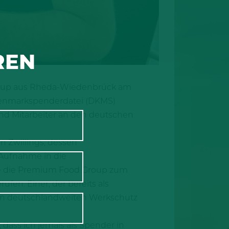
REN
roup aus Rheda-Wiedenbrück am
henmarkspenderdatei (DKMS)
und Mitarbeiter an den deutschen
n Zwillings, dessen
Aufnahme in die
te die Premium Food Group zum
fen. Einer, der bereits als
n den deutschlandweiten Werkschutz
 dass ich jemals als Spender in