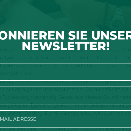
ONNIEREN SIE UNSE
NEWSLETTER!
enken“ – unter diesem Motto hat die Premium Food G
ße Typisierungs-Aktion zugunsten der Deutschen Knoc
utkrebstages ließen sich mehr als 600 Mitarbeiterinnen 
en typisieren.
 häufig eine lebensnotwendige Spende eines genetische
 denen eigenen übereinstimmen. Genau dafür ist die 
 Typisierung notwendig. Genau aus diesem Grund hat
ausgelegten Typisierungsaktion in der Belegschaft aufgeru
 ist Danny Gerding. Der 47-Jährige leitet seit 13 Jahre
y Gerding typisieren lassen. „Ich hätte aber nie gedacht,