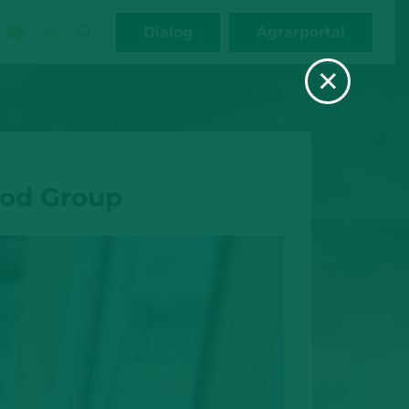
Dialog
Agrarportal
×
ood Group