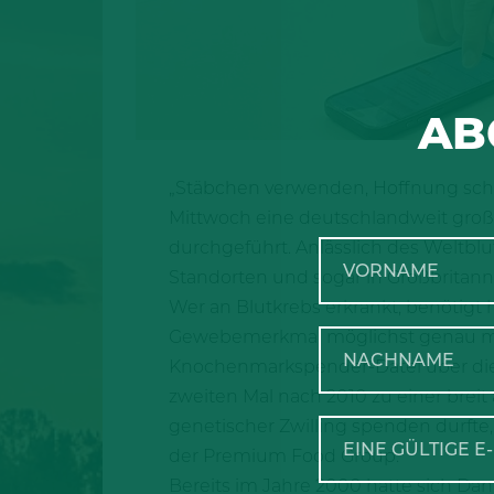
AB
„Stäbchen verwenden, Hoffnung sch
Mittwoch eine deutschlandweit gro
durchgeführt. Anlässlich des Weltbl
Standorten und sogar in Großbritanni
Wer an Blutkrebs erkrankt, benötigt
Gewebemerkmal möglichst genau mit
Knochenmarkspender-Datei über die
zweiten Mal nach 2010 zu einer breit 
genetischer Zwilling spenden durfte,
der Premium Food Group.
Bereits im Jahre 2000 hatte sich Dann