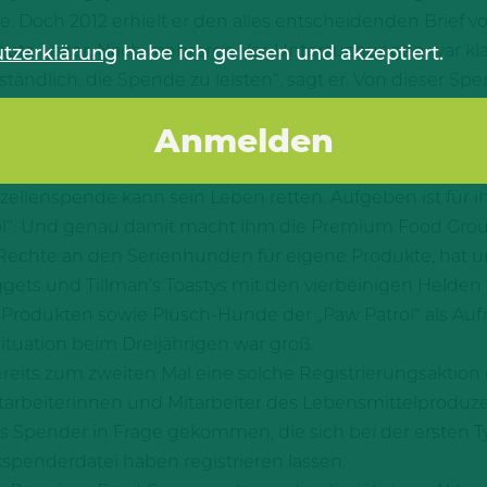
. Doch 2012 erhielt er den alles entscheidenden Brief vo
hutz-Leiter. Nach mehreren Vor-Untersuchungen war klar
tzerklärung
habe ich gelesen und akzeptiert.
ändlich, die Spende zu leisten“, sagt er. Von dieser Spend
ür mich war es nun ein kleiner Schritt, der für jemand a
-Jährige heute rückblickend.
ne Spende wartet, ist Matts aus Rostock. Der Dreijährige
lenspende kann sein Leben retten. Aufgeben ist für ihn 
rol“. Und genau damit macht ihm die Premium Food Gro
 Rechte an den Serienhunden für eigene Produkte, hat
ets und Tillman’s Toastys mit den vierbeinigen Helden 
 Produkten sowie Plüsch-Hunde der „Paw Patrol“ als Au
ituation beim Dreijährigen war groß.
its zum zweiten Mal eine solche Registrierungsaktion d
itarbeiterinnen und Mitarbeiter des Lebensmittelproduze
ls Spender in Frage gekommen, die sich bei der ersten T
enderdatei haben registrieren lassen.