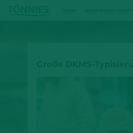
Zum
START
MARKTEINSCHÄTZU
Inhalt
springen
Große DKMS-Typisieru