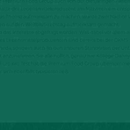
 die Premium Food Group auch von der diesjährigen Aktio
 hatte der Lebensmittelproduzent am Mittwoch ein ents
 das Thema aufmerksam zu machen, wurde zwei Nächte l
ügen auf den Weltblutkrebstag aufmerksam gemacht.
nd das Interesse abgefragt worden. Was dabei vor allem
es Lebensmittelproduzenten sind bereits bei der DKMS 
in Rheda, sondern auch an den anderen Standorten der 
anzunehmen. Sie alle hoffen, genau wie Kollege Danny
0 Euro pro Test hat die Premium Food Group übernomme
 sich ebenfalls typisieren ließ.