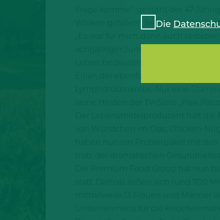
Frage komme“, gesteht der 47-Jährige
Wolken gefallen“, betont der Werksc
Die
Datenschu
„Es war für mich dann auch selbstverst
achtjähriger Junge aus Frankfurt. „F
Leben bedeuten könnte“, sagt der 47
Einer, der ebenfalls dringend auf ei
Lymphdrüsenkrebs. Nur eine Stammzel
seine Helden der TV-Serie „Paw Pat
Der Lebensmittelproduzent hält die
von Würstchen im Glas, Chicken-Nugg
haben nun ein Probierpaket mit den
trotz der dramatischen Gesundheitss
Die Premium Food Group hat nun bere
statt. Damals ließen sich rund 700 M
mittlerweile 13 Frauen und Männer a
Unternehmens für die Knochenmarksp