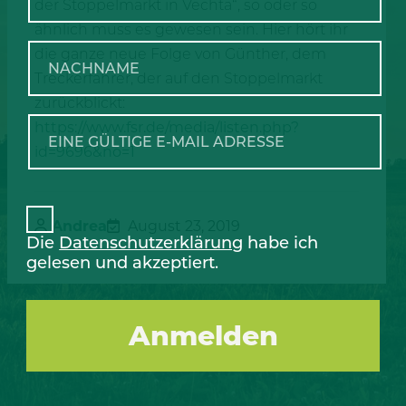
der Stoppelmarkt in Vechta“, so oder so
ähnlich muss es gewesen sein. Hier hört ihr
die ganze neue Folge von Günther, dem
Treckerfahrer, der auf den Stoppelmarkt
zurückblickt:
https://www.fsr.de/media/listen.php?
id=9696&no=1
Andrea
August 23, 2019
Die
Datenschutzerklärung
habe ich
gelesen und akzeptiert.