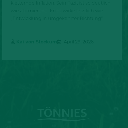
kletternde Inflation. Sein Fazit ist so deutlich
wie alarmierend: Krieg wirke letztlich wie
„Entwicklung in umgekehrter Richtung“.
Kai von Stockum
April 29, 2026