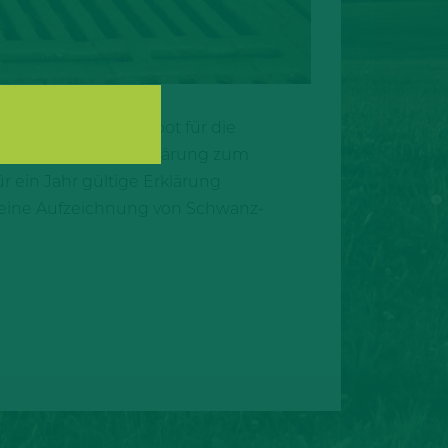
019, beginnt das Verbot für die
tererklärung. Die Erklärung zum
ür ein Jahr gültige Erklärung
 eine Aufzeichnung von Schwanz-