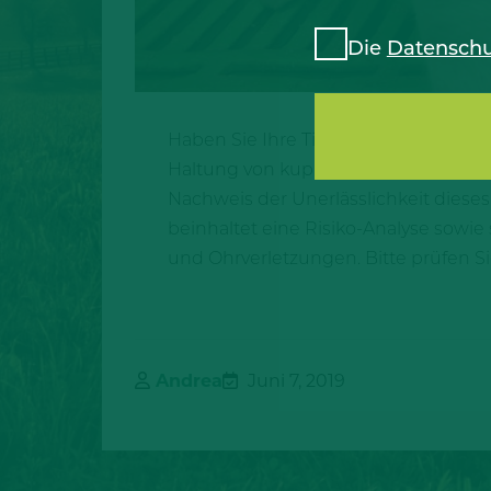
Die
Datenschu
Haben Sie Ihre Tierhaltererklärung sc
Haltung von kupierten Schweinen, zu
Nachweis der Unerlässlichkeit dieses 
beinhaltet eine Risiko-Analyse so
und Ohrverletzungen. Bitte prüfen Sie
Andrea
Juni 7, 2019