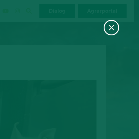
Dialog
Agrarportal
×