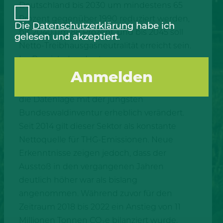
Deutschland bis 2030 um mindestens 65
Prozent gegenüber 1990 reduziert werden,
Die
Datenschutzerklärung
habe ich
bis 2040 um 88 Prozent, und bis 2045 soll
gelesen und akzeptiert.
Netto-Treibhausgasneutralität erreicht sein.
Im Bereich „Landnutzung,
Landnutzungsänderungen und
Forstwirtschaft“ (LULUCF) hingegen hat sich
die Datenlage mit der jüngsten
Bundeswaldinventur erheblich verändert.
Seit 2014 gilt dieser Sektor als konstante
Nettoquelle für THG-Emissionen. Neue
Erkenntnisse zeigen jedoch, dass der
Ausstoß in den vergangenen Jahren
deutlich höher war als bislang
angenommen. Während zuvor für den
Zeitraum 2018 bis 2022 ein Anstieg von 11
Millionen Tonnen CO₂e bilanziert wurde,