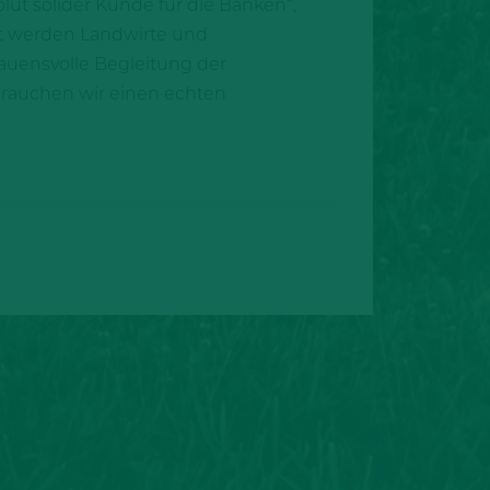
lut solider Kunde für die Banken“,
eit werden Landwirte und
auensvolle Begleitung der
 brauchen wir einen echten