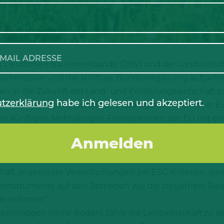
es Deutschen Bauernverbands (DBV) und der Landwirtsc
ommission und die künftige Bundesregierung aufgeford
 in die Zukunft der Land- und Ernährungswirtschaft zu s
tzerklärung
habe ich gelesen und akzeptiert.
ionen in die Landwirtschaft eine strategische Priorität in
m künftigen Mehrjährigen Finanzrahmen der EU mit ein
Kommission zur Nachhaltigkeitsberichterstattung sei ei
chtung. Das könne aber nur der Anfang für echte Veränder
chaft angepasste Vereinfachungen bei ESG-Kriterien, ei
ikoinstrumente auf den Betrieben wie die steuerfreie Ris
bernehmen.“
werbstätigen (ohne Boden) zähle die Landwirtschaft zu d