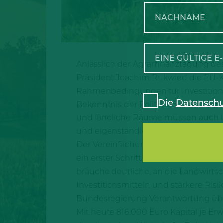
Anlässlich der Agrarfinanztagung d
Präsident Joachim Rukwied die EU-K
Rahmenbedingungen für Investitionen
Die
Datenschu
Bekenntnis der Politik, dass Investit
und ländliche Räume müssen auch i
und eigenständige Rolle spielen.“
Der Vereinfachungsvorschlag der EU-
ein erster Schritt in die richtige Ri
brauche deutliche, an die Landwirts
Investitionsmitteln und stärkere Ris
Bundesregierung Verantwortung ü
Mit heute 816.000 Euro Kapital je Er