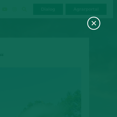
Dialog
Agrarportal
×
“