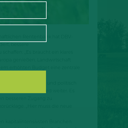
haftlichen Rentenbank hat DBV-
ert, bessere
chaffen: „Es braucht ein klares
 Europa genießen. Landwirtschaft
em erhöhten Budget eine zentrale
n wichtiges Zeichen und politisch
ungen sein, so Rukwied weiter. Es
nen besseren Zugang zu
ikorücklage. „Hier muss die neue
en kapitalintensivsten Branchen