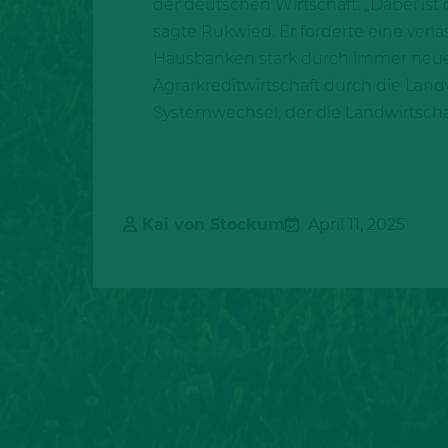
der deutschen Wirtschaft. „Dabei ist 
sagte Rukwied. Er forderte eine verl
Hausbanken stark durch immer neue r
Agrarkreditwirtschaft durch die Land
Systemwechsel, der die Landwirtschaf
Kai von Stockum
April 11, 2025