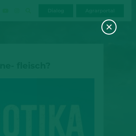
Dialog
Agrarportal
×
ne- fleisch?