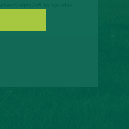
 sehenswertes Aufklärungsvideo,
 Dialog Seite einen
den.