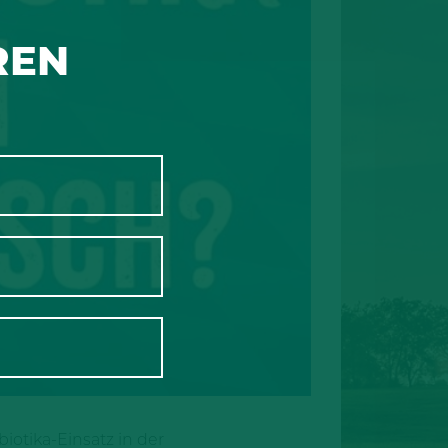
REN
iotika-Einsatz in der