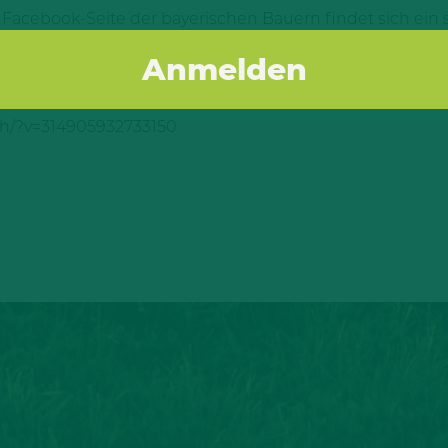
r Facebook-Seite der bayerischen Bauern findet sich ein
 werden.
eit unterstützen wir bei Tönnies und gehen mit unserer
e kann das aufgewühlte Thema sachlich eingeordnet wer
ch/?v=314905932733150