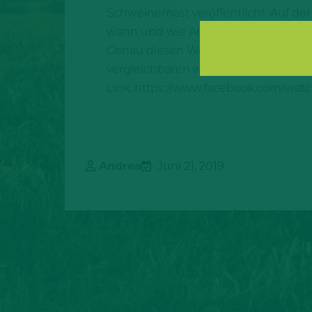
Schweinemast veröffentlicht. Auf de
wann und wie Antibiotika eingesetzt
Genau diesen Weg der Aufklärungsarb
vergleichbaren weg. Auf diese Weis
Link: https://www.facebook.com/wat
Andrea
Juni 21, 2019