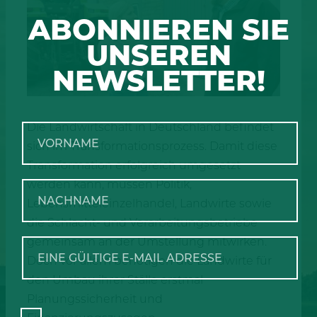
ABONNIEREN SIE
UNSEREN
NEWSLETTER!
Die Landwirtschaft in Deutschland befindet
sich im Transformationsprozess. Damit diese
Transformation erfolgreich umgesetzt
werden kann, müssen Politik,
Lebensmitteleinzelhandel, Landwirte sowie
die Schlacht- und Verarbeitungsbetriebe
gemeinsam an der Umstellung mitwirken.
Doch vor allem benötigen die Landwirte für
den Umbau ihrer Ställe erstmal
Planungssicherheit und