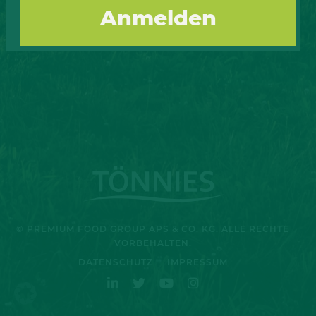
Andrea
November 2, 2018
© PREMIUM FOOD GROUP APS & CO. KG. ALLE RECHTE
VORBEHALTEN.
DATENSCHUTZ
IMPRESSUM