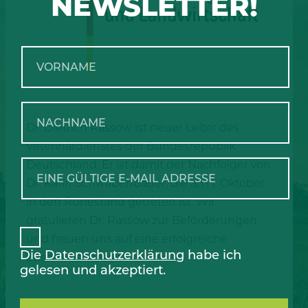
NEWSLETTER!
Dr. Dietrich Rassow ist neuer Leiter des
Veterinärdienstes der Bundesrepublik
Deutschland. Er ist damit der Nachfolger von
Dr. Karin Schwabenbauer, die am 1. Oktober
in den Ruhestand getreten ist. Wir
gratulieren Dr. Rassow zur Beförderungen
und freuen uns auf eine erfolgreiche
Die
Datenschutzerklärung
habe ich
Zusammenarbeit.
gelesen und akzeptiert.