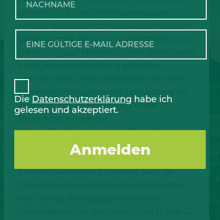
getestet und durch eine histologische
Analyse die ausgelobten Qualitätsansprüche
gegengeprüft. Geruchs- und Keimtests und
die Prüfung auf Mineralöl-Bestandteile sowie
eine Geschmacksprüfung gehörten
ebenfalls dazu. Haltungskriterien der Tiere
sowie Nachhaltigkeits-und Umweltziele der
Die
Datenschutzerklärung
habe ich
Hersteller flossen ebenso mit in die
gelesen und akzeptiert.
Bewertung ein wie die
Informationstransparenz entlang der
Produktionskette.
Ebenfalls auffallend gut wurde auch die
Transparenz beurteilt. Bei allen Produkten
mit Tönnies-Beteiligung wurden die
Informationen als „ausführlich“ mit 11 oder 12