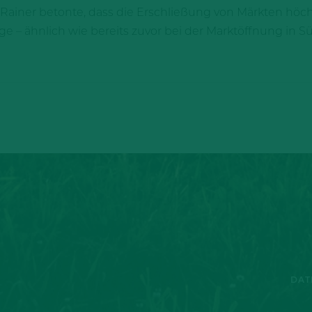
Rainer betonte, dass die Erschließung von Märkten höchs
ge – ähnlich wie bereits zuvor bei der Marktöffnung in S
DAT