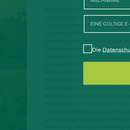
Nach fast sieben Jahren der Sperre h
und Innereien aus Deutschland wieder
Landwirtschaftsministerium, die Ent
neuerliche Marktöffnung basiert auf
jahrelanger, intensiver Verhandlun
Hintergrund der langjährigen Sperre
Die
Datenschu
sowie zuvor in der EU. Während der
größeren Einschränkungen betroffen g
kompletten Importstopp für deutsch
Die Wiederöffnung der Philippinen als
Absatzmöglichkeiten nach den Eins
Vergleich zu anderen Märkten wie beis
Perspektive und stärkt das Vertrauen
Gleichzeitig bleibt die Lage am eu
und Nachfrage nachhaltig in Einklang
Bedeutung, wenn auch kurzfristig ke