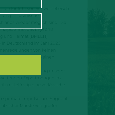
n, die Einfuhr von Schweinefleisch
 das philippinische
hlands wieder möglich sind. Die
zips. Sie ist das Ergebnis
ung und Heimat (BMLEH).
) in Deutschland im Jahr 2020
Zonenregelungen von keinen
ch die Philippinen – einen
chritt zur Stabilisierung unserer
 erwartenden Exportmengen im
t mittelfristig eine verlässliche
.
hin spürbare Impulse, um Angebot
sätzlicher Märkte von großer