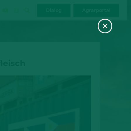
Dialog
Agrarportal
×
leisch