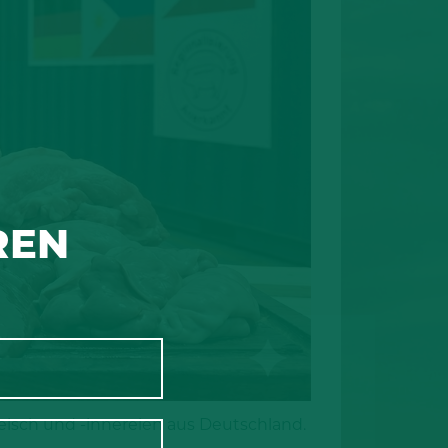
REN
leisch und -innereien aus Deutschland.