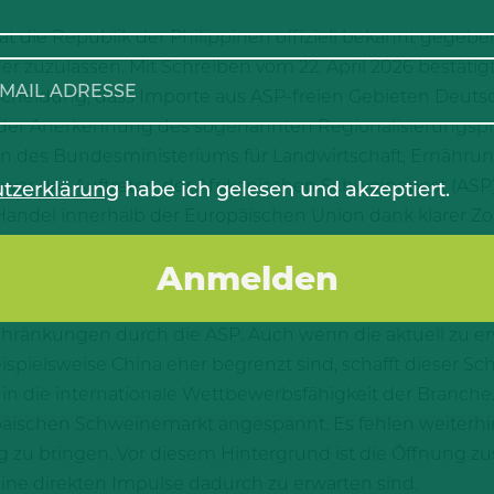
at die Republik der Philippinen offiziell bekannt gegebe
 zuzulassen. Mit Schreiben vom 22. April 2026 bestätigt
scheidung, dass Importe aus ASP-freien Gebieten Deutsc
 der Anerkennung des sogenannten Regionalisierungsprin
gen des Bundesministeriums für Landwirtschaft, Ernähr
 war das Auftreten der Afrikanischen Schweinepest (ASP
tzerklärung
habe ich gelesen und akzeptiert.
 Handel innerhalb der Europäischen Union dank klarer 
ewesen ist, verhängten viele Drittstaaten – darunter au
es Schweinefleisch.
 Exportmarkt ist ein positives Signal und ein wichtiger S
chränkungen durch die ASP. Auch wenn die aktuell zu
pielsweise China eher begrenzt sind, schafft dieser Schrit
 in die internationale Wettbewerbsfähigkeit der Branche
ropäischen Schweinemarkt angespannt. Es fehlen weiter
 zu bringen. Vor diesem Hintergrund ist die Öffnung zu
ine direkten Impulse dadurch zu erwarten sind.