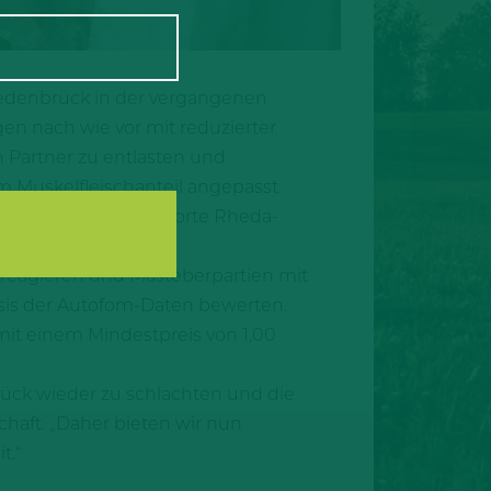
iedenbrück in der vergangenen
n nach wie vor mit reduzierter
n Partner zu entlasten und
 Muskelfleischanteil angepasst.
ür die Schlachtstandorte Rheda-
 reagieren und Masteberpartien mit
sis der Autofom-Daten bewerten.
mit einem Mindestpreis von 1,00
ck wieder zu schlachten und die
chaft. „Daher bieten wir nun
t.“