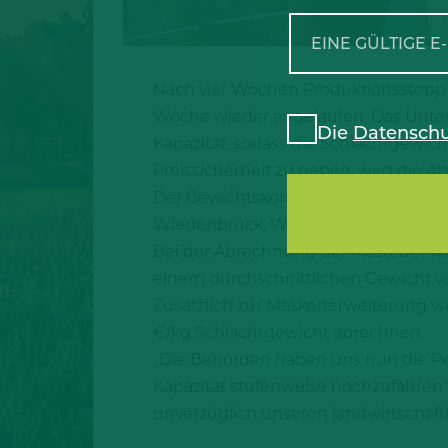
Nach vier Wochen Produktionsstopp 
Woche wieder angelaufen. Das Unter
Die
Datenschu
Kapazität, sodass die Schlachtgewich
Preissicherheit zu geben, wird die
Der Gewichtskorridor wird insgesamt
Wiedenbrück, Weißenfels sowie Söge
Bei der Abrechnung der Masteber wir
einem durchschnittlichen Gewicht v
Zusätzlich zur Maskenerweiterung we
€/kg Schlachtgewicht abrechnen.
„Die Behörden haben uns nun die P
Kapazität stufenweise hochzufahren“,
unverzüglich unseren landwirtschaftl