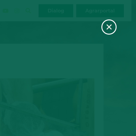
Dialog
Agrarportal
×