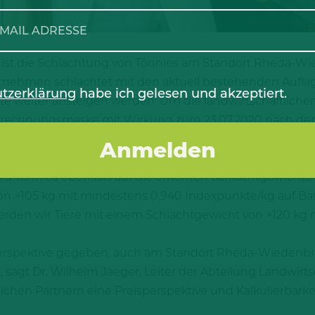
ist die Schlachtung von Tönnies am Standort Rheda-W
nehmen schlachtet mit den aktuell bestehenden Auflage
tzerklärung
habe ich gelesen und akzeptiert.
te weiter ansteigen werden. Um die landwirtschaftliche
 Abrechnungsmaske mit Wirkung zum 23.07.2020 nach dem
 um 7 kg nach oben verschoben. Diese Anpassung gilt f
l.
d Tönnies ebenfalls auf die erhöhten Schlachtgewichte
on >105 kg mit mindestens 0,940 Indexpunkte/kg auf Ba
rden wir Tiere mit einem Schlachtgewicht von >120 kg 
erspektive gegeben, auch am Standort Rheda-Wiedenbrü
 sagt Dr. Wilhelm Jaeger, Leiter der Abteilung Landwirts
ichen Partnern eine Preisperspektive und Kalkulierbarkei