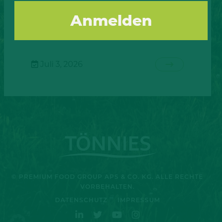
geben. Eine endgültige politische
Entscheidung ist damit allerdings noch
nicht gefallen.
Juli 3, 2026
© PREMIUM FOOD GROUP APS & CO. KG. ALLE RECHTE
VORBEHALTEN.
DATENSCHUTZ
IMPRESSUM