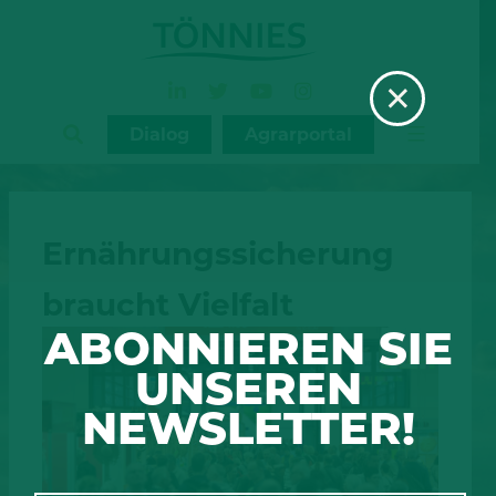
Zum
Inhalt
×
springen
Dialog
Agrarportal
Ernährungssicherung
braucht Vielfalt
ABONNIEREN SIE
UNSEREN
NEWSLETTER!