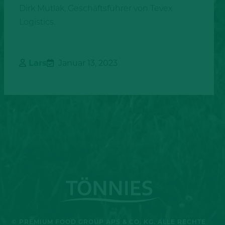
Dirk Mutlak, Geschäftsführer von Tevex
Logistics.
Lars
Januar 13, 2023
© PREMIUM FOOD GROUP APS & CO. KG. ALLE RECHTE