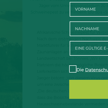
Jäger vom Umweltministerium 20 Eu
Schweinepest zu verhindern. (zu dpa «
Afrikanische Schweinepest für Verbr
Nach dem erstmaligen Nachweis der 
Marktführer für Schweinefleisch. „I
Zaunanlagen an der polnischen Grenze
Landwirtschaft bei Tönnies. „Wir sin
Partnern die höchstmögliche Biosic
Die
Datenschu
Lieferketten sicher.“
Jaeger betont: „Von diesem Virus geh
um eine zwischen Schweinen anstecke
„Die deutschen Landwirte sind gut auf
dass die Biosicherheit auf den Betr
Hausschweinebestände vermieden wird