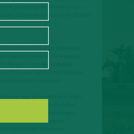
die Ausweitung der Afrikanischen
nische Schweinepest» vom 04.03.2018)
eutschland, beruhigt Tönnies als
grenzüberschreitend. Die mobilen
 Jaeger, Leiter der Stabstelle
am mit unseren landwirtschaftlichen
einefleisches in unseren
hweine aus; es handelt sich allein
roduziertes Fleisch ist sicher.“
r. „Jetzt ist es umso wichtiger,
 vom Wildschwein in unsere
rinärbehörden auf lokaler-,