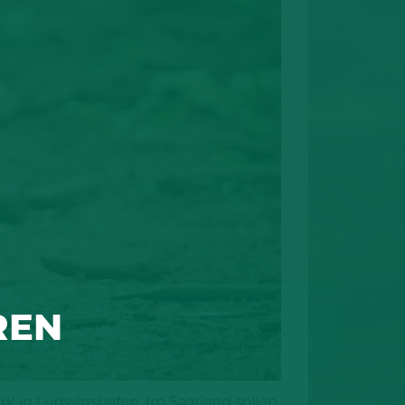
REN
k in Ludwigshafen. Im Saarland sollen