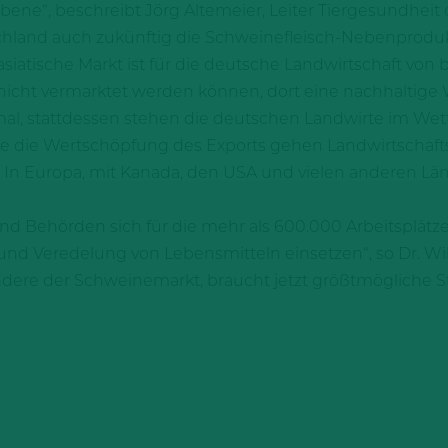
bene“, beschreibt Jörg Altemeier, Leiter Tiergesundhe
utschland auch zukünftig die Schweinefleisch-Nebenprod
asiatische Markt ist für die deutsche Landwirtschaft vo
icht vermarktet werden können, dort eine nachhaltige W
mal, stattdessen stehen die deutschen Landwirte im W
 die Wertschöpfung des Exports gehen Landwirtschafts
. In Europa, mit Kanada, den USA und vielen anderen L
k und Behörden sich für die mehr als 600.000 Arbeitsplätz
und Veredelung von Lebensmitteln einsetzen“, so Dr. Wil
ere der Schweinemarkt, braucht jetzt größtmögliche Stabi