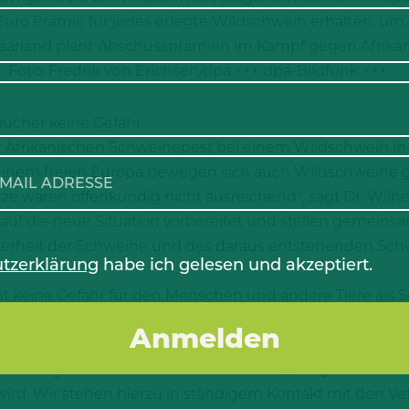
ro Prämie für jedes erlegte Wildschwein erhalten, um 
Saarland plant Abschussprämien im Kampf gegen Afrika
Foto: Fredrik von Erichsen/dpa +++ dpa-Bildfunk +++
aucher keine Gefahr
Afrikanischen Schweinepest bei einem Wildschwein in D
n einem freien Europa bewegen sich auch Wildschweine 
 waren offenkundig nicht ausreichend“, sagt Dr. Wilhelm
d auf die neue Situation vorbereitet und stellen gemeins
herheit der Schweine und des daraus entstehenden Schw
tzerklärung
habe ich gelesen und akzeptiert.
t keine Gefahr für den Menschen und andere Tiere als Sc
nde Viruserkrankung. Sämtliches in unseren Betrieben p
 die ASP vorbereitet“, sagt Tönnies-Experte Jörg Altemeie
ieben eingehalten wird und die Einschleppung des Virus
. Wir stehen hierzu in ständigem Kontakt mit den Vete