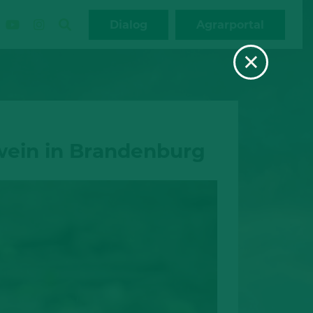
Dialog
Agrarportal
×
wein in Brandenburg