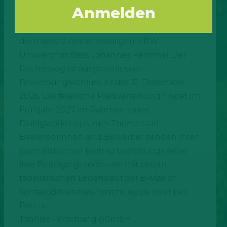
Pro Person können bis zu zwei Beiträge
eingereicht werden. Über die Vergabe
entscheidet eine unabhängige Jury unter
dem Vorsitz des ehemaligen NRW-
Umweltministers Johannes Remmel. Der
Rechtsweg ist ausgeschlossen.
Bewerbungsschluss ist der 31. Dezember
2026. Die feierliche Preisverleihung findet im
Frühjahr 2027 im Rahmen eines
Dialogworkshops zum Thema statt.
Bewerberinnen und Bewerber senden ihren
journalistischen Beitrag beziehungsweise
ihre Beiträge gemeinsam mit einem
tabellarischen Lebenslauf per E-Mail an
kontakt@toennies-forschung.de oder per
Post an:
Tönnies Forschung gGmbH