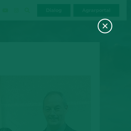
Dialog
Agrarportal
×