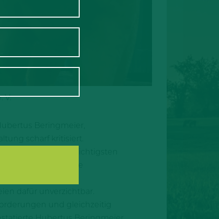
 V.
Hubertus Beringmeier,
ng scharf kritisiert.
d Teilnehmern des wichtigsten
e Finanzierung für die
rleichterungen im
en dafür unverzichtbar.
forderungen und gleichzeitig
statierte Hubertus Beringmeier.