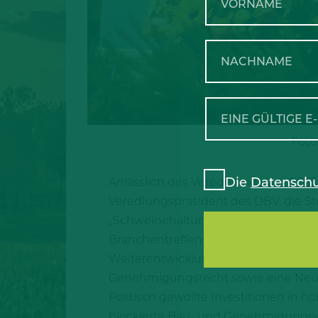
Foto
Die
Datenschu
Anlässlich des Veredelungstags 202
Veredlungspräsident des DBV, die S
„Schweinehaltung braucht Zukunft“,
Branchentreffens der deutschen Schwe
Weiterentwicklung der Tierhaltung 
Genehmigungsrecht sowie eine Neuge
Politisch gewollte Investitionen in
blockierte Bau- und Genehmigungsve