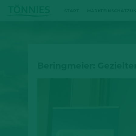
Zum
START
MARKTEINSCHÄTZU
Inhalt
springen
Beringmeier: Gezielte