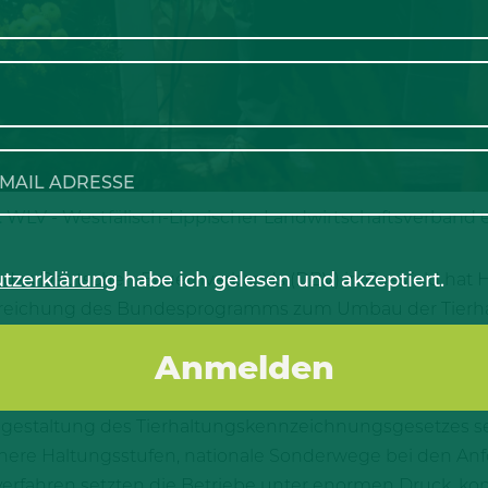
: WLV - Westfälisch-Lippischer Landwirtschaftsverband e.
tzerklärung
habe ich gelesen und akzeptiert.
5 des Deutschen Bauernverbands (DBV) in Coesfeld hat 
treichung des Bundesprogramms zum Umbau der Tierhaltu
 betonte Beringmeier vor rund 250 Teilnehmerinnen un
inehalter. Er forderte eine verlässliche und langfristig
in Deutschland. Ein Bundesförderprogramm, deutliche E
staltung des Tierhaltungskennzeichnungsgesetzes sei
 höhere Haltungsstufen, nationale Sonderwege bei den An
rfahren setzten die Betriebe unter enormen Druck, kon