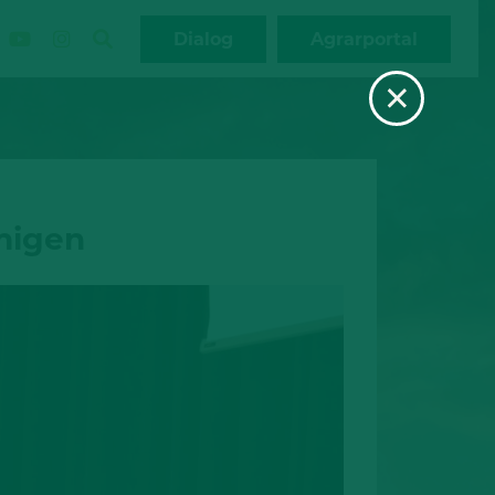
Dialog
Agrarportal
×
migen