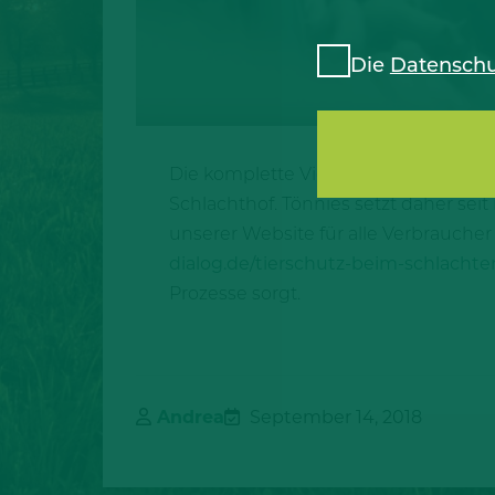
Die
Datenschu
Die komplette Videoüberwachung aller
Schlachthof. Tönnies setzt daher se
unserer Website für alle Verbraucher 
dialog.de/tierschutz-beim-schlachte
Prozesse sorgt.
Andrea
September 14, 2018