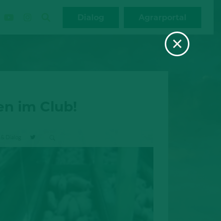
Dialog
Agrarportal
×
n im Club!