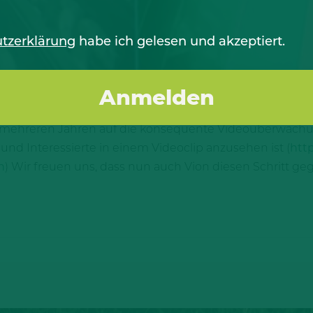
tzerklärung
habe ich gelesen und akzeptiert.
 tierschutzrelevanten Bereiche ist ein wichtiger Schri
it mehreren Jahren auf die konsequente Videoüberwachun
und Interessierte in einem Videoclip anzusehen ist (
htt
n
) Wir freuen uns, dass nun auch Vion diesen Schritt ge