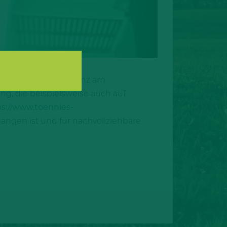
tt für mehr Transparenz am
g, die beispielsweise auch auf
ps://www.toennies-
gangen ist und für nachvollziehbare