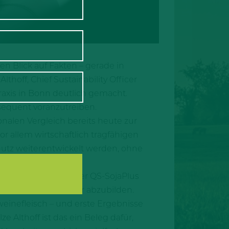
n Blick auf Fakten – gerade in
lthoff, Chief Sustainability Officer
axis in Bonn deutlich gemacht.
sequent voranzutreiben.
onalen Vergleich bereits heute zur
r allem wirtschaftlich tragfähigen
utz weiterentwickelt werden, ohne
rtschritt?
QS‑Klimaplattform oder QS‑SojaPlus
 methodisch sauber abzubilden.
einefleisch – und erste Ergebnisse
 Althoff ist das ein Beleg dafür,