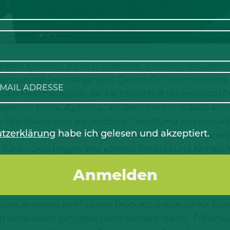
ungen erfordern einen nüchternen, wissenschaftsbasierte
cht überall Priorität genießt. Das hat Dr. Gereon Schulze A
en Fleischkongress der Fachzeitschrift Lebensmittel Pr
 relevanten Kernaufgaben zu konzentrieren und diese kon
 Petersberg, dass die deutsche Tierhaltung im internati
tzerklärung
habe ich gelesen und akzeptiert.
ch weiter aufbauen – mit realistischen, wirksamen und vo
für ihn zwei Fragen: Wie können Tierwohl und Klimasch
n? Und welche Rolle spielen valide Daten für echten Fo
eugt: „Mit Instrumenten wie Science Based Targets, der 
uge zur Verfügung, um Entwicklungen transparent und
zeit an einem zertifizierten Produktfußabdruck für Schw
t unter vielen gängigen Datenbankstandards.“ Für Schulze