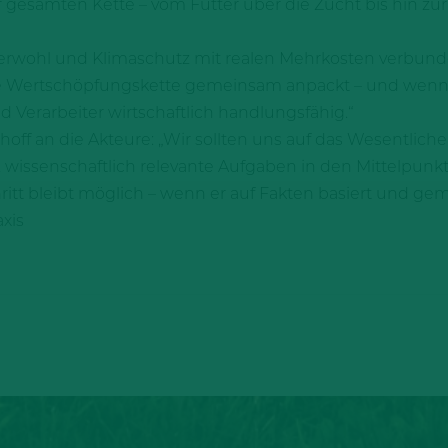
 gesamten Kette – vom Futter über die Zucht bis hin zur 
 Tierwohl und Klimaschutz mit realen Mehrkosten verbund
te Wertschöpfungskette gemeinsam anpackt – und wenn
 Verarbeiter wirtschaftlich handlungsfähig.“
off an die Akteure: „Wir sollten uns auf das Wesentliche 
n, wissenschaftlich relevante Aufgaben in den Mittelpunk
hritt bleibt möglich – wenn er auf Fakten basiert und gem
axis