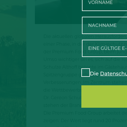
Die aktuellen globalen Herausforder
einer Phase, in der der Klimaschutz ni
der Premium Food Group, beim jüngst
Umso wichtiger sei es, sich auf die
Schulze Althoff betonte im Gästehaus
Die
Datenschu
Spitzengruppe gehört. Darauf lasse si
Verbesserungen. Im Zentrum stehen 
die Wettbewerbsfähigkeit zu gefährde
Dr. Gereon Schulze Althoff ist überz
stehen der Branche moderne Werkze
Die Premium Food Group arbeitet der
zeigen: Der Wert liegt rund 20 Prozen