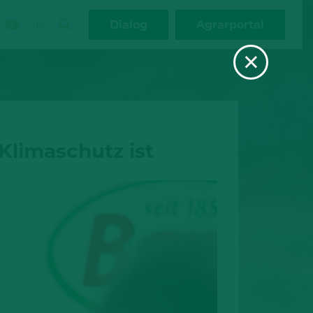
Dialog
Agrarportal
×
Klimaschutz ist