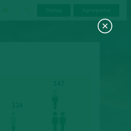
Dialog
Agrarportal
×