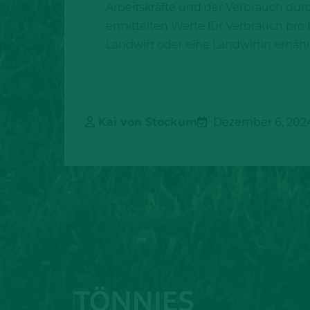
Arbeitskräfte und der Verbrauch dur
ermittelten Werte für Verbrauch pro 
Landwirt oder eine Landwirtin ernäh
Kai von Stockum
Dezember 6, 202