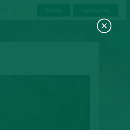
Dialog
Agrarportal
×