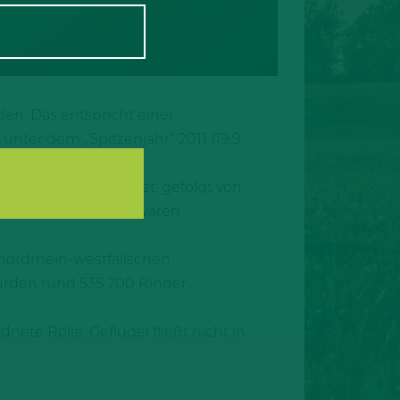
en. Das entspricht einer
unter dem „Spitzenjahr” 2011 (19,9
Schweine geschlachtet, gefolgt von
rozent dieser Tiere waren
 nordrhein-westfälischen
urden rund 535 700 Rinder
te Rolle. Geflügel fließt nicht in