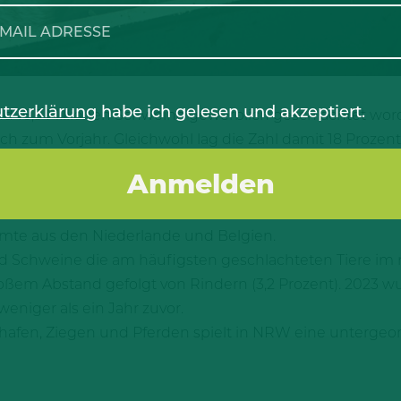
tzerklärung
habe ich gelesen und akzeptiert.
nd 16,3 Millionen Schweine gewerblich geschlachtet word
h zum Vorjahr. Gleichwohl lag die Zahl damit 18 Prozent 
it einem Anteil von 43,2 Prozent fast die Hälfte aller 
6 Prozent) und Arnsberg (10,1 Prozent). Annähernd 98 P
mmte aus den Niederlande und Belgien.
ind Schweine die am häufigsten geschlachteten Tiere im
ßem Abstand gefolgt von Rindern (3,2 Prozent). 2023 w
eniger als ein Jahr zuvor.
fen, Ziegen und Pferden spielt in NRW eine untergeordne