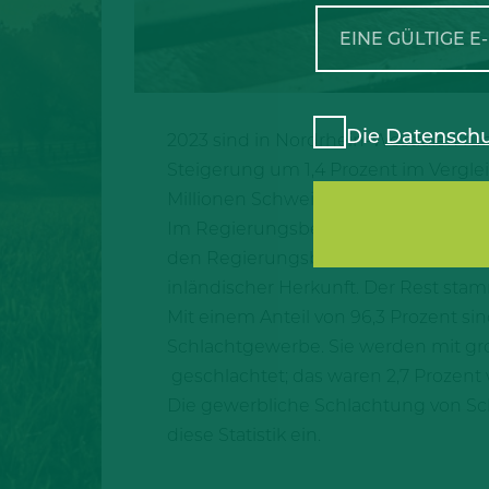
Die
Datenschu
2023 sind in Nordrhein-Westfalen ru
Steigerung um 1,4 Prozent im Vergleic
Millionen Schweine).
Im Regierungsbezirk Münster wurden m
den Regierungsbezirken Detmold (38,
inländischer Herkunft. Der Rest sta
Mit einem Anteil von 96,3 Prozent s
Schlachtgewerbe. Sie werden mit gro
geschlachtet; das waren 2,7 Prozent w
Die gewerbliche Schlachtung von Scha
diese Statistik ein.