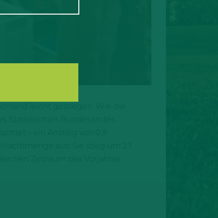
chland leicht gestiegen. Wie die
es Statistischen Bundesamtes
achtet – ein Anstieg von 0,9
hlachtmenge aus: Sie stieg um 2,1
leichen Zeitraum des Vorjahres.