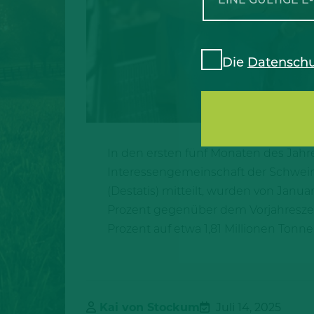
Die
Datenschu
In den ersten fünf Monaten des Jahre
Interessengemeinschaft der Schwein
(Destatis) mitteilt, wurden von Janua
Prozent gegenüber dem Vorjahreszeit
Prozent auf etwa 1,81 Millionen Tonn
Kai von Stockum
Juli 14, 2025