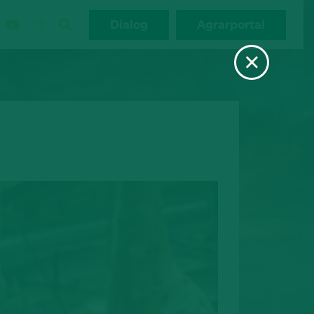
Dialog
Agrarportal
×