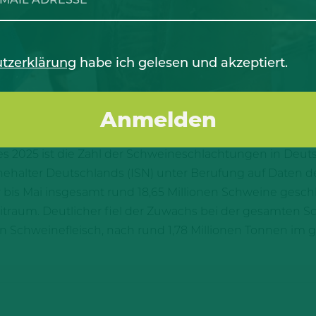
tzerklärung
habe ich gelesen und akzeptiert.
s 2025 ist die Zahl der Schweineschlachtungen in Deuts
ehalter Deutschlands (ISN) unter Berufung auf Daten d
r bis Mai insgesamt rund 18,65 Millionen Schweine geschl
raum. Deutlicher fiel der Zuwachs bei der gesamten Sc
en Schweinefleisch, nach rund 1,78 Millionen Tonnen im g