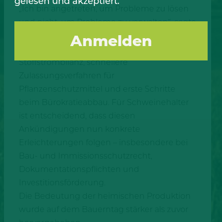
gelesen und akzeptiert.
„Ich bin angetreten, um Probleme zu lösen
und nicht, um Probleme zu verwalten“, sagte
er. Als bisherige Schritte nannte er unter
anderem die Abschaffung der
Stoffstrombilanz, schnellere
Zulassungsverfahren für
Pflanzenschutzmittel und erste Schritte
beim Bürokratieabbau. Für Schweinehalter
ist entscheidend, dass diesen
Ankündigungen nun konkrete
Erleichterungen folgen – insbesondere bei
Bau- und Immissionsschutzrecht,
Dokumentationspflichten und
Investitionsförderung.
Die Bedeutung der heimischen Produktion
wurde auf dem Bauerntag stärker als zuvor