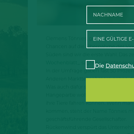
Clemens Tönnies, geschäftsführende
Chancen auf die Übernahme der Vion
Süden sind wir die erste Wahl. Das z
Wochenblatt
„, sagte er im Intervi
Die
Datenschu
In der Umfrage gaben fast 50 Prozent
Anderen Marktteilnehmern gaben die
Was auch dafür spricht? „Die Bauern 
Hängepartie wollen. Die Landwirte hab
ihre Tiere fahren können. Wenn man u
kommen, steht der Name Tönnies mit
geschäftsführende Gesellschafter.
Rückenwind verspürt das Unternehme