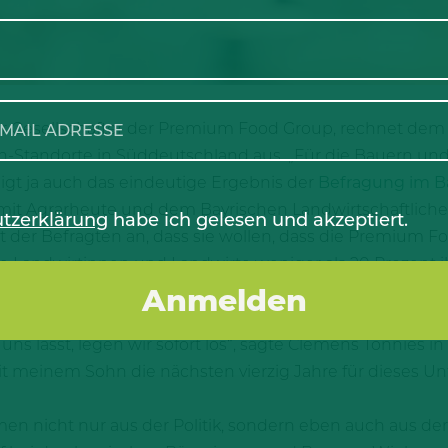
r Gesellschafter der Premium Food Group, rechnet de
-Standorte in Süddeutschland aus. „Für die Bauern un
eigt ja auch das eindeutige Ergebnis der
Befragung im Ba
ew mit Agrarheute und dem Bayrischen Landwirtschaftlich
tzerklärung
habe ich gelesen und akzeptiert.
 der Befragten an, dass sie wollen, dass die Premium F
 Landwirtinnen und Landwirte weniger als 20 Prozent i
im Süden, und auch die Politik, haben mir einhellig gesag
en in ihre Betriebe investiert oder wollen investieren. S
ns lässt, legen wir sofort los“, sagte Clemens Tönnies 
 meinem Sohn die nächsten vierzig Jahre für dieses Un
n nicht nur aus der Politik, sondern eben auch aus de