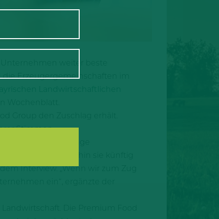
m Unternehmen weiter beste
d die Erzeugergemeinschaften im
yrischen Landwirtschaftlichen
en Wochenblatt.
ood Group den Zuschlag erhält.
hrer Stimmen.
t, dass sie keine lange
ie wollen wissen, wohin sie künftig
in dem Interview. „Wenn wir zum Zug
ternehmen ein“, ergänzte der
r Landwirtschaft. Die Premium Food