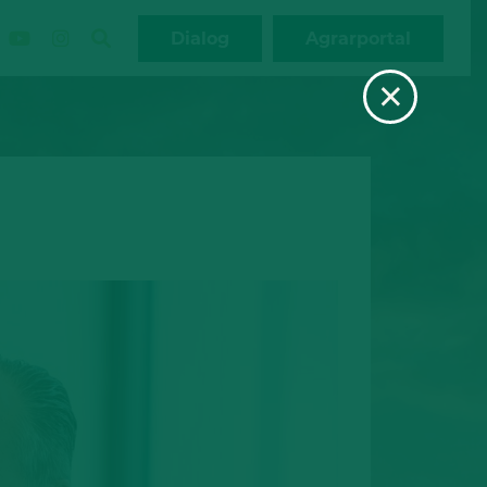
Dialog
Agrarportal
×