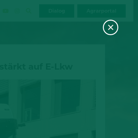
Dialog
Agrarportal
×
stärkt auf E‑Lkw