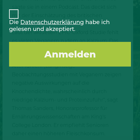
sagte sie in einem Podcast. Das deckt sich
mit der Einschätzung des britischen
Die
Datenschutzerklärung
habe ich
Mediziners.
gelesen und akzeptiert.
Laut der aktuellen EPIC-Oxford Studie fehlt
es vielen Veganern zudem an Kalzium. Das
zieht sich der Körper dann aus den Knochen
und kann zu erhöhten Knochenbrüchen im
Alter führen. „Langfristige
Beobachtungsstudien mit Veganern zeigen
negative Auswirkungen auf die
Knochendichte, wahrscheinlich durch
niedrige Kalzium- und Proteinzufuhr“, sagt
Thomas Sanders, Honorarprofessor für
Ernährungswissenschaften am King’s
College London. Er empfiehlt Senioren
daher einen höheren Fleischkonsum.