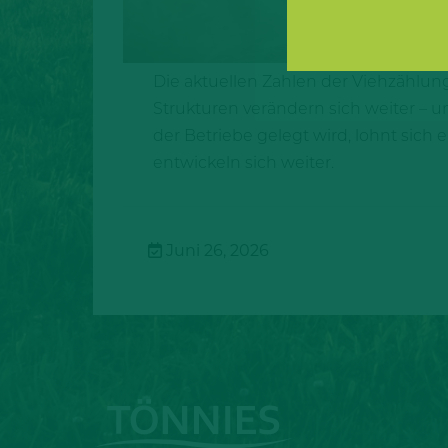
Die aktuellen Zahlen der Viehzählung
Strukturen verändern sich weiter – 
der Betriebe gelegt wird, lohnt sich
entwickeln sich weiter.
Juni 26, 2026