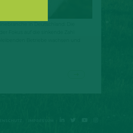
einebranche in Deutschland: Die
der Fokus auf die sinkende Zahl
verbleibenden Betriebe wachsen und
ENSCHUTZ
IMPRESSUM