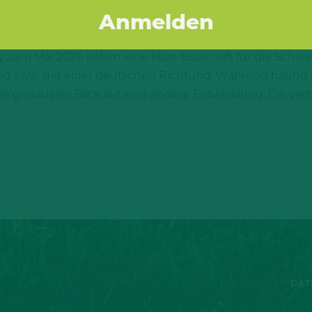
 zum Mai 2026 liefern eine klare Botschaft für die Schw
und zwar mit einer deutlichen Richtung. Während häufig 
 ein genauerer Blick auf eine andere Entwicklung: Die 
DAT