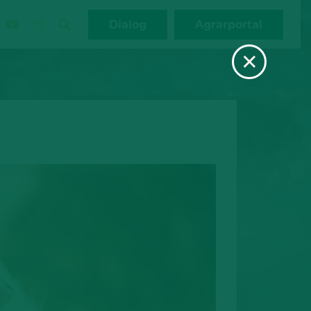
Dialog
Agrarportal
×