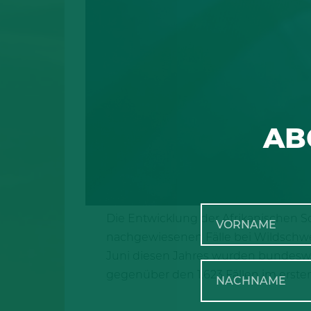
AB
Die Entwicklung der Afrikanischen S
nachgewiesenen Fälle bei Wildschwe
Juni diesen Jahres wurden bundeswei
gegenüber den 1.623 Fällen im ersten