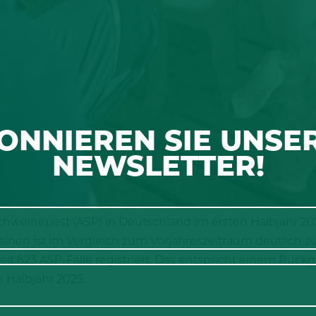
ONNIEREN SIE UNSE
NEWSLETTER!
chweinepest (ASP) in Deutschland im ersten Halbjahr 20
inen ist im Vergleich zum Vorjahreszeitraum deutlich z
t 623 ASP-Fälle registriert. Das entspricht einem Rück
 Halbjahr 2025.