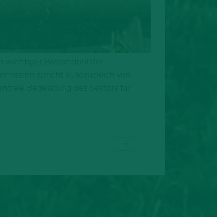
h wichtiger Bestandteil der
mmission spricht ausdrücklich von
entrale Bedeutung des Sektors für