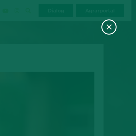
Dialog
Agrarportal
×