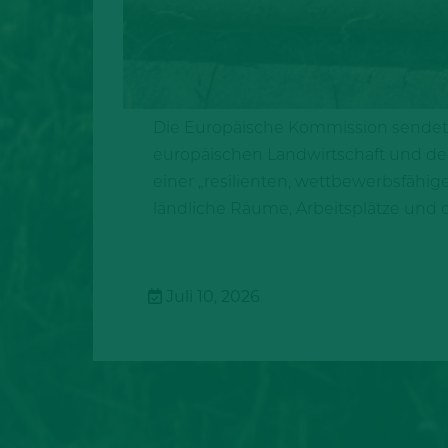
Die Europäische Kommission sendet ei
europäischen Landwirtschaft und der
einer „resilienten, wettbewerbsfähi
ländliche Räume, Arbeitsplätze und 
Juli 10, 2026