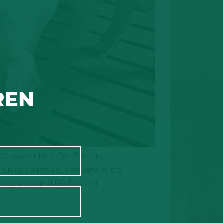
REN
26 macht Mut: Die Zahl der
urückgegangen. Von Januar bis
gang von rund 60 Prozent