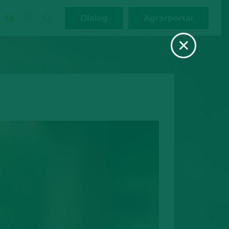
Dialog
Agrarportal
×