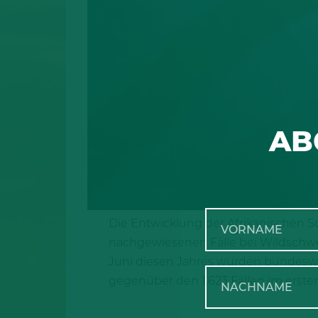
AB
Die Entwicklung der Afrikanischen S
nachgewiesenen Fälle bei Wildschwe
Juni diesen Jahres wurden bundeswei
gegenüber den 1.623 Fällen im ersten