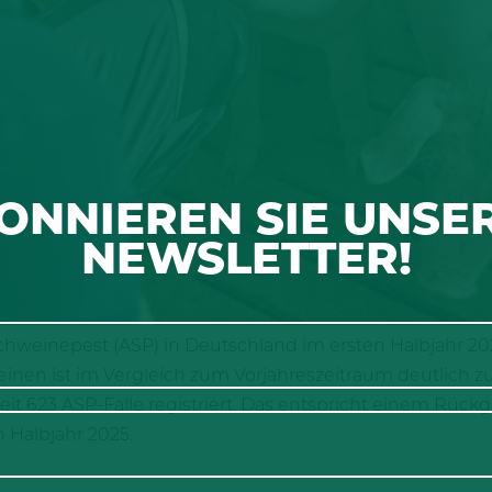
ONNIEREN SIE UNSE
NEWSLETTER!
chweinepest (ASP) in Deutschland im ersten Halbjahr 20
inen ist im Vergleich zum Vorjahreszeitraum deutlich z
t 623 ASP-Fälle registriert. Das entspricht einem Rück
 Halbjahr 2025.