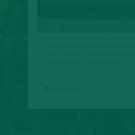
Die Europäische Kommission sendet ei
europäischen Landwirtschaft und der
einer „resilienten, wettbewerbsfähi
ländliche Räume, Arbeitsplätze und 
Juli 10, 2026