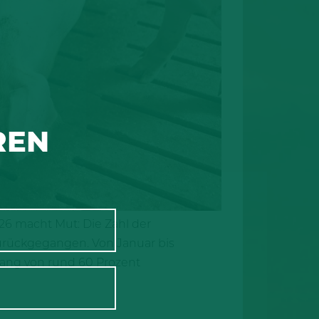
REN
26 macht Mut: Die Zahl der
urückgegangen. Von Januar bis
gang von rund 60 Prozent