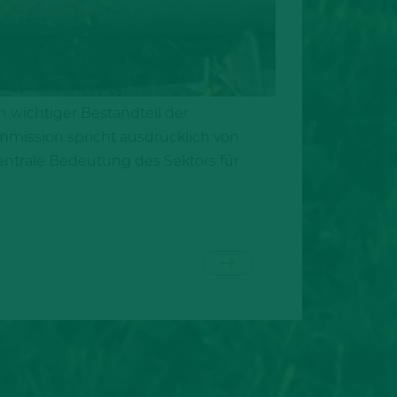
h wichtiger Bestandteil der
mmission spricht ausdrücklich von
entrale Bedeutung des Sektors für